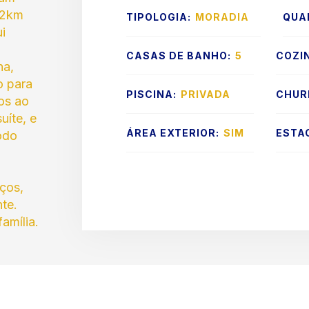
 2km
TIPOLOGIA:
MORADIA
QUA
i
CASAS DE BANHO:
5
COZI
na,
o para
PISCINA:
PRIVADA
CHUR
os ao
uíte, e
ÁREA EXTERIOR:
SIM
ESTA
odo
iços,
te.
amília.